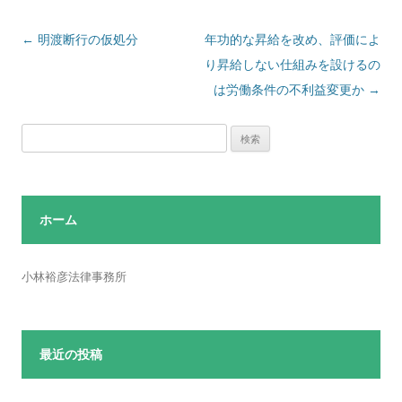
投
←
明渡断行の仮処分
年功的な昇給を改め、評価によ
稿
り昇給しない仕組みを設けるの
ナ
は労働条件の不利益変更か
→
ビ
検
ゲ
索:
ー
シ
ョ
ホーム
ン
小林裕彦法律事務所
最近の投稿