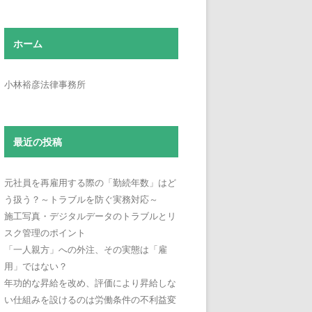
ホーム
小林裕彦法律事務所
最近の投稿
元社員を再雇用する際の「勤続年数」はど
う扱う？～トラブルを防ぐ実務対応～
施工写真・デジタルデータのトラブルとリ
スク管理のポイント
「一人親方」への外注、その実態は「雇
用」ではない？
年功的な昇給を改め、評価により昇給しな
い仕組みを設けるのは労働条件の不利益変