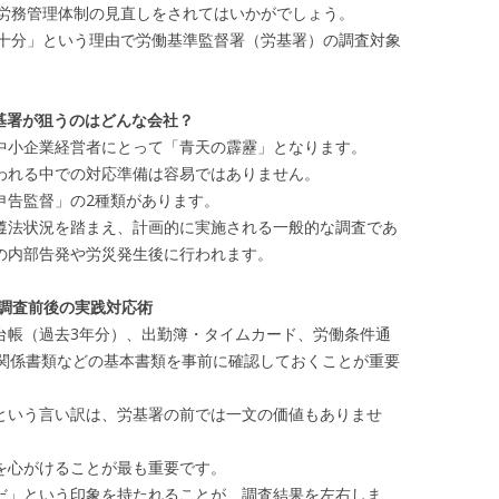
労務管理体制の見直しをされてはいかがでしょう。
十分」という理由で労働基準監督署（労基署）の調査対象
基署が狙うのはどんな会社？
小企業経営者にとって「青天の霹靂」となります。
れる中での対応準備は容易ではありません。
告監督」の2種類があります。
法状況を踏まえ、計画的に実施される一般的な調査であ
の内部告発や労災発生後に行われます。
調査前後の実践対応術
帳（過去3年分）、出勤簿・タイムカード、労働条件通
生関係書類などの基本書類を事前に確認しておくことが重要
いう言い訳は、労基署の前では一文の価値もありませ
を心がけることが最も重要です。
」という印象を持たれることが、調査結果を左右しま