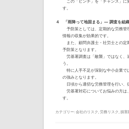
この「ピンチ」を「チャンス」に変
す。
４ 「雨降って地固まる」— 調査を組
予防策としては、定期的な労務管理
情報の収集が効果的です。
また、顧問弁護士・社労士との定期
予防策となります。
労基署調査は「敵襲」ではなく、適
う。
特に人手不足が深刻な中小企業では
の強みとなります。
日頃から適切な労務管理を行い、従
労基署対応についてお悩みの方は、
す。
カテゴリー:
会社のリスク
,
労務リスク
,
損害