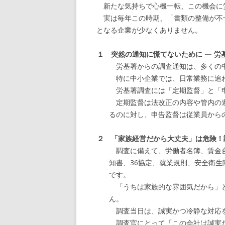
新たな気持ちで心機一転、この機会に
実は毎年この時期、「書類の整備が不
となる企業が少なくありません。
１ 突然の通知に慌てないために — 労
労基署からの調査通知は、多くの中
特に中小企業では、日常業務に追わ
労基署調査には「定期監督」と「申
定期監督は法改正の内容や管内の遵
るのに対し、申告監督は従業員から
２ 「家族経営だから大丈夫」は危険！
調査に備えて、労働者名簿、賃金台
知書、36協定、就業規則、安全衛
です。
「うちは家族的な雰囲気だから」と
ん。
調査当日は、誠実かつ冷静な対応
調査官にとって「この会社は誠実だ