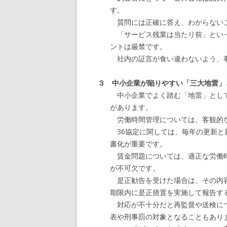
す。
質問には正確に答え、わからないこ
「サービス残業は当たり前」といっ
ントは厳禁です。
社内の証言が食い違わないよう、
３ 中小企業が陥りやすい「三大地雷」
中小企業でよく踏む「地雷」として
があります。
労働時間管理については、客観的な
36協定に関しては、毎年の更新と
書化が重要です。
賃金問題については、適正な労働時
が不可欠です。
是正勧告を受けた場合は、その内容
期限内に是正措置を実施して報告す
対応が不十分だと再監督や送検につ
表や刑事罰の対象となることもあり