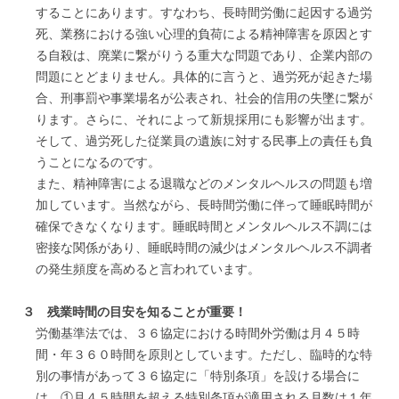
することにあります。すなわち、長時間労働に起因する過労
死、業務における強い心理的負荷による精神障害を原因とす
る自殺は、廃業に繋がりうる重大な問題であり、企業内部の
問題にとどまりません。具体的に言うと、過労死が起きた場
合、刑事罰や事業場名が公表され、社会的信用の失墜に繋が
ります。さらに、それによって新規採用にも影響が出ます。
そして、過労死した従業員の遺族に対する民事上の責任も負
うことになるのです。
また、精神障害による退職などのメンタルヘルスの問題も増
加しています。当然ながら、長時間労働に伴って睡眠時間が
確保できなくなります。睡眠時間とメンタルヘルス不調には
密接な関係があり、睡眠時間の減少はメンタルヘルス不調者
の発生頻度を高めると言われています。
３ 残業時間の目安を知ることが重要！
労働基準法では、３６協定における時間外労働は月４５時
間・年３６０時間を原則としています。ただし、臨時的な特
別の事情があって３６協定に「特別条項」を設ける場合に
は、①月４５時間を超える特別条項が適用される月数は１年