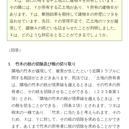
Ｘは、自己の有する甲土地上に建物Ａを所有しています。
その隣には、Ｙが所有する乙土地があり、Ｙ所有の建物Ｂが
あります。Ｙは、断熱効果を期待して建物Ｂの外壁にツタを
這わせています。先日、Ｙの管理不足で、乙土地のツタが越
境して、建物Ａの雨どいを詰まらせたことが判明しました。
Ｘは、どのような対応をとることができるでしょうか。
（回答）
１ 竹木の枝の切除及び根の切り取り
隣地の竹木が越境して、被害が生じたという近隣トラブルに
関する相談がときどきあります。民法では、「土地の所有者
は、隣地の竹木の枝が境界線を越えるときは、その竹木の所
有者に、その枝を切除させることができる」（２３３条第１
項）とされ、「隣地の竹木の根が境界線を越えるときは、そ
の根を切ることができる」（同条２項）とされます。ツタは
樹木の一種であり、「竹木」に当たると考えられます。その
ため、Ｘは、Ｙに対して、その枝の切除を求めることができ
ます。あくまで竹木の所有者に枝の切除を求めることができ