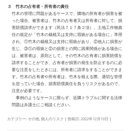
３ 竹木の占有者・所有者の責任
竹木の管理に問題があるケースで、隣地の所有者が損害を被
った場合、被害者は、竹木の占有者又は所有者に対して、損
害賠償請求ができます（民法７１７条２項）。土地工作物責
任の規定が「竹木の栽植又は支持に瑕疵がある場合に」準用
され、①竹木の栽植又は支持に瑕疵があり、②他人に損害が
生じ、③①の瑕疵と②の損害との間に因果関係がある場合に
は、被害者は、原則として、その竹木の占有者に損害賠償を
請求することができ、占有者が損害の発生を防止するのに必
要な注意をしたときには、所有者に請求をすることができま
す。竹木の占有者や所有者は、竹木を植える際、適切な管理
を怠っていた場合、損害賠償責任を負うリスクがあるので、
注意が必要です。
事例のようなケースに限らず、近隣トラブルに関する法律
問題は弁護士にご相談ください。
カテゴリー:
その他
,
個人のリスク
| 投稿日:
2022年12月13日
|