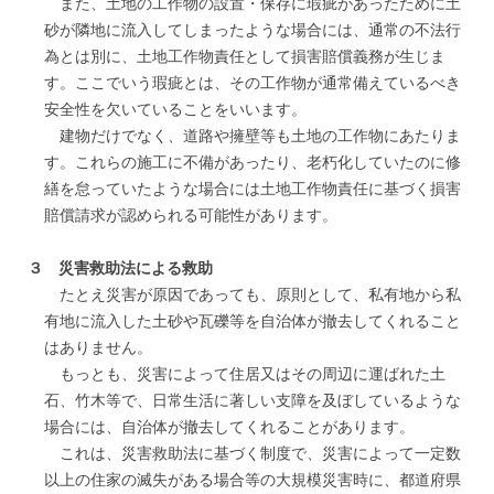
また、土地の工作物の設置・保存に瑕疵があったために土
砂が隣地に流入してしまったような場合には、通常の不法行
為とは別に、土地工作物責任として損害賠償義務が生じま
す。ここでいう瑕疵とは、その工作物が通常備えているべき
安全性を欠いていることをいいます。
建物だけでなく、道路や擁壁等も土地の工作物にあたりま
す。これらの施工に不備があったり、老朽化していたのに修
繕を怠っていたような場合には土地工作物責任に基づく損害
賠償請求が認められる可能性があります。
３ 災害救助法による救助
たとえ災害が原因であっても、原則として、私有地から私
有地に流入した土砂や瓦礫等を自治体が撤去してくれること
はありません。
もっとも、災害によって住居又はその周辺に運ばれた土
石、竹木等で、日常生活に著しい支障を及ぼしているような
場合には、自治体が撤去してくれることがあります。
これは、災害救助法に基づく制度で、災害によって一定数
以上の住家の滅失がある場合等の大規模災害時に、都道府県