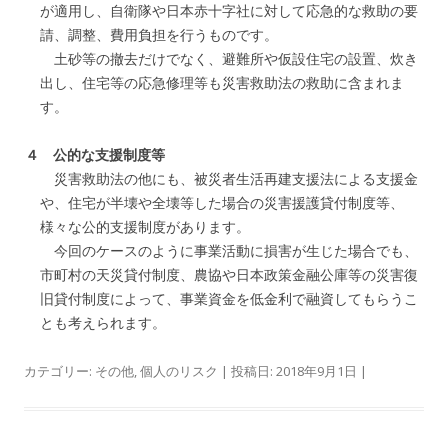
が適用し、自衛隊や日本赤十字社に対して応急的な救助の要
請、調整、費用負担を行うものです。
土砂等の撤去だけでなく、避難所や仮設住宅の設置、炊き
出し、住宅等の応急修理等も災害救助法の救助に含まれま
す。
４ 公的な支援制度等
災害救助法の他にも、被災者生活再建支援法による支援金
や、住宅が半壊や全壊等した場合の災害援護貸付制度等、
様々な公的支援制度があります。
今回のケースのように事業活動に損害が生じた場合でも、
市町村の天災貸付制度、農協や日本政策金融公庫等の災害復
旧貸付制度によって、事業資金を低金利で融資してもらうこ
とも考えられます。
カテゴリー:
その他
,
個人のリスク
| 投稿日:
2018年9月1日
|