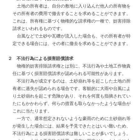
土地の所有者は、自分の敷地に入り込んだ他人の所有物を
その所有者の費用で撤去することを求めることができます。
これは、所有権に基づく物権的な請求権の一種で、妨害排除
請求といわれるものです。
台風などで土砂や瓦礫が流入した場合も、その所有者が特
定できる場合には、その者に撤去を求めることができます。
２ 不法行為による損害賠償請求
物権的妨害排除請求権とは別に、不法行為や土地工作物責
任に基づく損害賠償請求が認められる可能性があります。
不法行為が成立するのは、土砂崩れ等を起こした土地の所
有者に過失が認められる場合です。客観的に大雨や台風によ
り土砂崩れを起こす危険があり、それを何度も指摘されてい
たにもかかわらず、何らの措置も取らなかったような場合が
これに当たります。
一方で、通常想定されないような豪雨のために土砂崩れ等
が発生した場合には、結果を予見できたとはいい難いため、
不法行為による損害賠償請求は難しいことが多いでしょう。