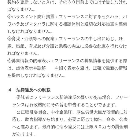
契約を更新しないときは、その３０日前までには予告しなけれ
ばなりません。
②ハラスメント防止措置：フリーランスに対するセクハラ、パ
ワハラ及びマタハラに関する相談体制と適切な対応措置を整備
しなければなりません。
③育児・介護等への配慮：フリーランスの申し出に応じ、妊
娠、出産、育児及び介護と業務の両立に必要な配慮を行わなけ
ればなりません。
④募集情報の的確表示：フリーランスの募集情報を提供する際
は、虚偽表示や誤解 を招く表示を避け、正確で最新の情報
を提供しなければなりません。
４ 法律違反への制裁
委託者にフリーランス新法違反の疑いがある場合、フリー
ランスは行政機関にその旨を申告することができます。
公正取引委員会、中小企業庁、厚生労働大臣が段階的に対
応し、助言指導から始まり、必要に応じて勧告、命令、公表
へと進みます。最終的に命令違反には上限５０万円の罰金刑
があります。