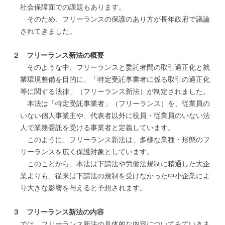
社会保障面での課題もあります。
そのため、フリーランスの保護のあり方が長年政府で議論
されてきました。
２ フリーランス新法の概要
そのような中、フリーランスと委託者間の取引適正化と就
業環境整備を目的に、「特定受託事業者に係る取引の適正化
等に関する法律」（フリーランス新法）が制定されました。
本法は「特定受託事業者」（フリーランス）を、従業員の
いない個人事業主や、代表者以外に役員・従業員のいない法
人で業務委託を受ける事業者と定義しています。
このように、フリーランス新法は、多様な業種・形態のフ
リーランスを広く保護対象としています。
このことから、本法は下請法や労働法規制に精通した大企
業よりも、従来は下請法の規制を受けなかった中小企業によ
り大きな影響を与えると予想されます。
３ フリーランス新法の内容
では、フリーランス新法の具体的な内容についてみていきま