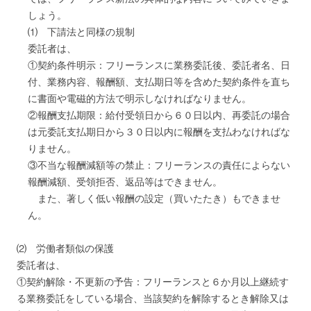
しょう。
⑴ 下請法と同様の規制
委託者は、
①契約条件明示：フリーランスに業務委託後、委託者名、日
付、業務内容、報酬額、支払期日等を含めた契約条件を直ち
に書面や電磁的方法で明示しなければなりません。
②報酬支払期限：給付受領日から６０日以内、再委託の場合
は元委託支払期日から３０日以内に報酬を支払わなければな
りません。
③不当な報酬減額等の禁止：フリーランスの責任によらない
報酬減額、受領拒否、返品等はできません。
また、著しく低い報酬の設定（買いたたき）もできませ
ん。
⑵ 労働者類似の保護
委託者は、
①契約解除・不更新の予告：フリーランスと６か月以上継続す
る業務委託をしている場合、当該契約を解除するとき解除又は