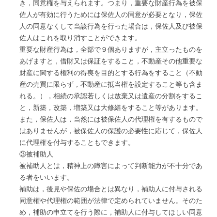
き，同意権を与えられます。つまり，重要な財産行為を被保
佐人が有効に行うためには保佐人の同意が必要となり，保佐
人の同意なくして当該行為を行った場合は，保佐人及び被保
佐人はこれを取り消すことができます。
重要な財産行為は，全部で９個ありますが，主立ったものを
あげますと，借財又は保証をすること，不動産その他重要な
財産に関する権利の得喪を目的とする行為をすること（不動
産の売買に限らず，不動産に抵当権を設定すること等も含ま
れる。），相続の承認若しくは放棄又は遺産の分割をするこ
と，新築，改築，増築又は大修繕をすること等があります。
また，保佐人は，当然には被保佐人の代理権を有するもので
はありませんが，被保佐人の保護の必要性に応じて，保佐人
に代理権を付与することもできます。
③被補助人
被補助人とは，精神上の障害によって判断能力が不十分であ
る者をいいます。
補助は，後見や保佐の場合とは異なり，補助人に付与される
同意権や代理権の範囲が法律で定められていません。そのた
め，補助の申立てを行う際に，補助人に付与してほしい同意