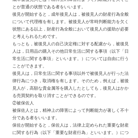
とが普通の状態である者をいいます。
後見が開始すると，成年後見人は，被後見人の財産行為全般
について代理権を有します。被後見人が常時判断能力を欠く
状態にある以上，財産行為全般において後見人の援助が必要
と考えられるためです。
もっとも，被後見人の自己決定権に対する配慮から，被後見
人は，日用品の購入その他日常生活に関する事項（以下「日
常生活に関する事項」といいます。）については自由に行う
ことができます。
後見人は，日常生活に関する事項以外で被後見人が行った法
律行為につき，取消権を有します。そのため，例えば，被後
見人が，高額な貴金属等を購入したとしても，後見人はかか
る売買契約を取り消すことができるのです。
②被保佐人
被保佐人とは，精神上の障害によって判断能力が著しく不十
分である者をいいます。
保佐が開始すると，保佐人は，法律上定められた重要な財産
に関する行為（以下「重要な財産行為」といいます。）につ