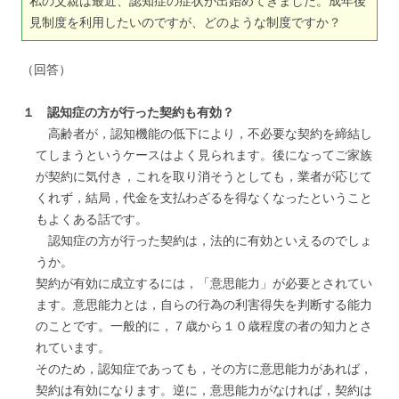
私の父親は最近、認知症の症状が出始めてきました。成年後
見制度を利用したいのですが、どのような制度ですか？
（回答）
１ 認知症の方が行った契約も有効？
高齢者が，認知機能の低下により，不必要な契約を締結し
てしまうというケースはよく見られます。後になってご家族
が契約に気付き，これを取り消そうとしても，業者が応じて
くれず，結局，代金を支払わざるを得なくなったということ
もよくある話です。
認知症の方が行った契約は，法的に有効といえるのでしょ
うか。
契約が有効に成立するには，「意思能力」が必要とされてい
ます。意思能力とは，自らの行為の利害得失を判断する能力
のことです。一般的に，７歳から１０歳程度の者の知力とさ
れています。
そのため，認知症であっても，その方に意思能力があれば，
契約は有効になります。逆に，意思能力がなければ，契約は