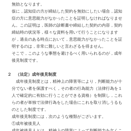
無効となります。
仮に，認知症の方が締結した契約を無効にしたい場合，認知
症の方に意思能力がなかったことを証明しなければなりませ
ん。この証明は，医師の診断書や締結した契約の内容，契約
締結時の状況等，様々な資料を用いて行うことになります
が，過去のある時点において，意思能力がなかったことを証
明するのは，非常に難しいと言わざるを得ません。
そこで，このような事態を避けるべく用いられるのが，成年
後見制度です。
２ （法定）成年後見制度
成年後見制度とは，精神上の障害等により，判断能力が十
分でない者を保護すべく，その者の行為能力（法律行為を１
人で確定的に有効に行うことができる資格）を制限し，これ
らの者が単独で法律行為をした場合にこれを取り消しうるも
のとした制度です。
成年後見制度には，次のような種類がございます。
①成年被後見人
成年被後見人とは，精神上の障害によって判断能力を欠くこ