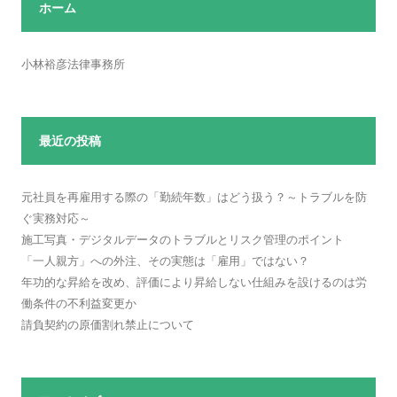
ホーム
小林裕彦法律事務所
最近の投稿
元社員を再雇用する際の「勤続年数」はどう扱う？～トラブルを防
ぐ実務対応～
施工写真・デジタルデータのトラブルとリスク管理のポイント
「一人親方」への外注、その実態は「雇用」ではない？
年功的な昇給を改め、評価により昇給しない仕組みを設けるのは労
働条件の不利益変更か
請負契約の原価割れ禁止について