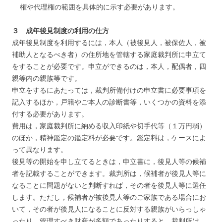
権や代理権の範囲を具体的に示す必要があります。
３ 成年後見制度の利用の仕方
成年後見制度を利用するには，本人（被後見人，被保佐人，被
補助人となるべき者）の住所地を管轄する家庭裁判所に申立て
をすることが必要です。申立ができるのは，本人，配偶者，四
親等内の親族等です。
申立をするにあたっては，裁判所備付けの申立書に必要事項を
記入するほか，戸籍やご本人の診断書等，いくつかの資料を添
付する必要があります。
費用は，家庭裁判所に納める収入印紙や切手代等（１万円弱）
のほか，精神鑑定の鑑定料が必要です。鑑定料は，ケースによ
って異なります。
後見等の開始を申し立てるときは，申立書に，後見人等の候補
者を記載することができます。裁判所は，候補者が後見人等に
なることに問題がないと判断すれば，その者を後見人等に選任
します。ただし，候補者が被後見人等のご家族である場合にお
いて，その者が後見人になることに反対する親族がいらっしゃ
ったり，管理すべき財産が多額であったりすると，裁判所は，