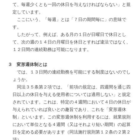
て、毎週少くとも一回の休日を与えなければならない」と規
定しています。
ここにいう、「毎週」とは「７日の期間毎に」の意味で
す。
したがって、例えば、ある月の１日が日曜日で休日とし
て、次の週の１４日の月曜日を休日とすれば違法ではなく、
１２日間の連続勤務は可能になります。
３ 変形週体制とは
では、１３日間の連続勤務を可能にする制度はないのでし
ょうか。
同法３５条第２項では、「前項の規定は、四週間を通じ四
日以上の休日を与える使用者については適用しない」と規定
されています。これは、特定の４週間において４日の休日が
与えられていれば良いとの趣旨であり、これを「変形週休
制」といいます。この変形週休制を利用するには、就業規則
において単位となる４週間（又はそれより短い期間）の起算
日を定める必要があります（同法施行規則第１２条の２第２
項）。