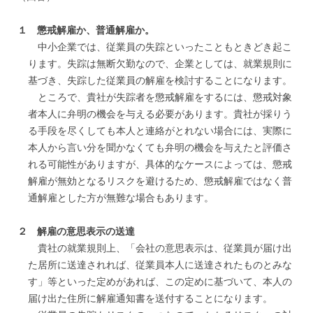
１ 懲戒解雇か、普通解雇か。
中小企業では、従業員の失踪といったこともときどき起こ
ります。失踪は無断欠勤なので、企業としては、就業規則に
基づき、失踪した従業員の解雇を検討することになります。
ところで、貴社が失踪者を懲戒解雇をするには、懲戒対象
者本人に弁明の機会を与える必要があります。貴社が採りう
る手段を尽くしても本人と連絡がとれない場合には、実際に
本人から言い分を聞かなくても弁明の機会を与えたと評価さ
れる可能性がありますが、具体的なケースによっては、懲戒
解雇が無効となるリスクを避けるため、懲戒解雇ではなく普
通解雇とした方が無難な場合もあります。
２ 解雇の意思表示の送達
貴社の就業規則上、「会社の意思表示は、従業員が届け出
た居所に送達されれば、従業員本人に送達されたものとみな
す」等といった定めがあれば、この定めに基づいて、本人の
届け出た住所に解雇通知書を送付することになります。