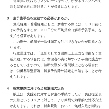
従業員の失踪もリスクの一つなので、かかるリスクへの対
応を就業規則に設けることが必要になります。
３ 雇予告手当を支給する必要があるか。
懲戒解雇・普通解雇ともに、解雇する際には、３０日前に
その予告をするか、３０日分の平均賃金（解雇予告手当）を
支払う必要があります。
この場合、解雇予告除外認定を利用できないかが問題とな
ります。
行政通達では、「原則として２週間以上正当な理由なく無
断欠勤」する場合には、労働者の責に帰すべき事由に該当す
るとしていますので、無断欠勤が２週間以上となる場合に
は、労働基準監督署に解雇予告除外認定を申請することが考
えられます。
４ 就業規則における当然退職の定め
以上は、失踪者に対する解雇の手続でしたが、実は従業員
の失踪というリスクに対して、より簡易で効果的な対応方法
があります。それは、就業規則において、無断欠勤が継続す