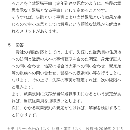
ることを当然退職事由（定年到達や死亡のように、特段の意
思表示なく退職となる事由）として定めることです。
そうすれば、失踪という事実により当然退職という効果が生
じるので中小企業としては解雇という煩雑な法務から解放さ
れるメリットがあります。
５ 回答
貴社の初動対応としては、まず、失踪した従業員の住所地
への訪問と近所の人への事情聴取を含めた調査、身元保証人
への問い合わせ、借家の場合は大家への問い合わせ、親兄弟
等の親族への問い合わせ、警察への捜索願い等を行うことに
なります。その上で、失踪の事実が確定すれば、次の段階へ
と進みます。
まず、就業規則に失踪が当然退職事由になるという規定があ
れば、当該従業員を退職扱いとします。
次に、かかる就業規則の規定がなければ、解雇を検討するこ
とになります。
カテゴリー:
会社のリスク
,
組織・運営リスク
| 投稿日:
2016年12月15