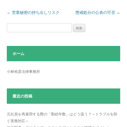
投
←
営業秘密の持ち出しリスク
懲戒処分の公表の可否
→
稿
検
ナ
索:
ビ
ゲ
ー
ホーム
シ
ョ
小林裕彦法律事務所
ン
最近の投稿
元社員を再雇用する際の「勤続年数」はどう扱う？～トラブルを防
ぐ実務対応～