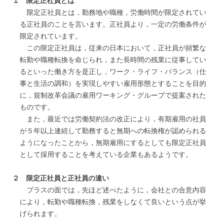
１ 限定正社員とは
限定正社員とは，勤務地や職種，労働時間が限定されてい
る正社員のことを言います。正社員より，一定の労働条件が
限定されています。
この限定正社員は，従来の日本において，正社員が頻繁な
転勤や職種転換を命じられ，また長時間の残業に従事してい
るといった働き方を是正し，ワーク・ライフ・バランス（仕
事と生活の調和）を実現しやすい雇用形態とすることを目的
に，規制改革会議の雇用ワーキング・グループで提案された
ものです。
また，最近では労働契約法の改正により，有期雇用の社員
が５年以上連続して勤務すると無期への転換権が認められる
ようになったことから，無期雇用にするとしても限定正社員
として採用することを考えている企業もあるようです。
２ 限定正社員と正社員の違い
プラスの面では，先ほど述べたように，会社との合意内容
により，転勤や職種転換，残業をしなくて良いという点が挙
げられます。