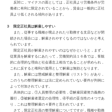
反対に，マイナスの面としては，正社員より労働条件が労
働者に有利に限定されていることから，賃金は一般的に正社
員より低くされる傾向があります。
３ 限定正社員は解雇しやすい
また，従事する職種が廃止されたり勤務する支店などが閉
鎖された場合には，解雇されやすくなるのではないかと考え
られています。
限定正社員が解雇されやすいのはなぜかというと，まず，
従業員を解雇するにあたって，労働契約法１６条では，客観
的に合理的な理由と社会通念上相当であることが求められ，
これに反すると権利の濫用として解雇は無効となります。
また，解雇には懲戒解雇と整理解雇（リストラ）があり，
このうちの整理解雇には法に定められていない要件が判例に
よって付加されています。
具体的には，①人員整理の必要性，②解雇回避努力義務の
履行，③被解雇者選定の合理性，④手続の妥当性の４つであ
り，これは整理解雇の４要件と言われています。
さて，限定正社員の整理解雇についてですが，職種や勤務