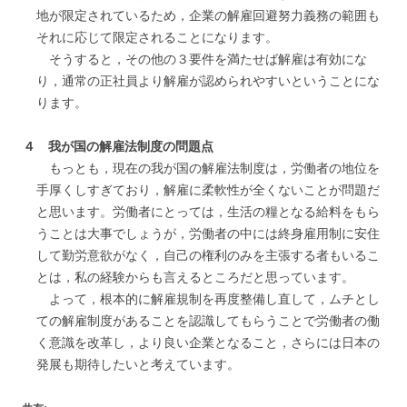
地が限定されているため，企業の解雇回避努力義務の範囲も
それに応じて限定されることになります。
そうすると，その他の３要件を満たせば解雇は有効にな
り，通常の正社員より解雇が認められやすいということにな
ります。
４ 我が国の解雇法制度の問題点
もっとも，現在の我が国の解雇法制度は，労働者の地位を
手厚くしすぎており，解雇に柔軟性が全くないことが問題だ
と思います。労働者にとっては，生活の糧となる給料をもら
うことは大事でしょうが，労働者の中には終身雇用制に安住
して勤労意欲がなく，自己の権利のみを主張する者もいるこ
とは，私の経験からも言えるところだと思っています。
よって，根本的に解雇規制を再度整備し直して，ムチとし
ての解雇制度があることを認識してもらうことで労働者の働
く意識を改革し，より良い企業となること，さらには日本の
発展も期待したいと考えています。