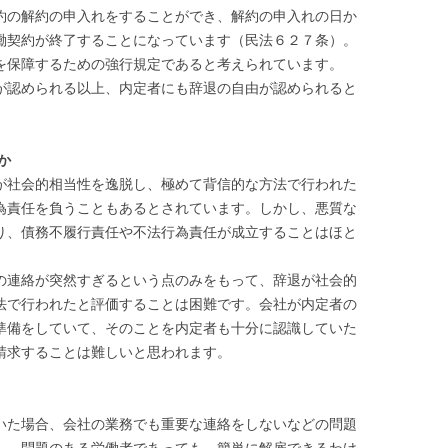
の解約の申入れをすることができ、解約の申入れの日か
働契約が終了することになっています（民法６２７条）。
を保障するための強行規定であると考えられています。
認められる以上、内定者にも辞退の自由が認められると
か
社会的相当性を逸脱し、極めて背信的な方法で行われた
為責任を負うこともあるとされています。しかし、悪質な
り、債務不履行責任や不法行為責任が成立することはほと
連絡が突然すぎるという点のみをもって、辞退が社会的
法で行われたと評価することは困難です。会社が内定者の
準備をしていて、そのことを内定者も十分に認識していた
請求することは難しいと思われます。
た場合、会社の業務でも重要な連絡をしないなどの問題
し、問題のある労働者であっても、簡単に解雇できるわけ