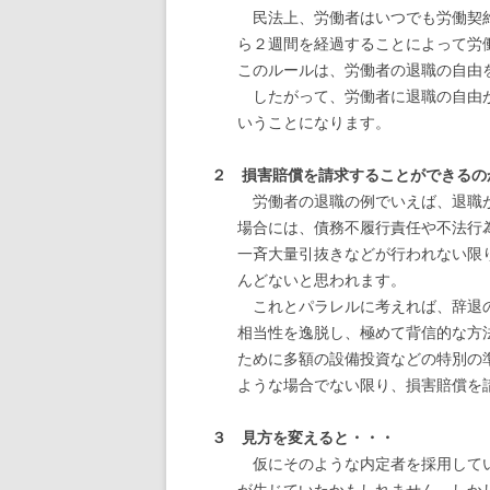
民法上、労働者はいつでも労働契約
ら２週間を経過することによって労
このルールは、労働者の退職の自由
したがって、労働者に退職の自由が
いうことになります。
２ 損害賠償を請求することができるの
労働者の退職の例でいえば、退職が
場合には、債務不履行責任や不法行
一斉大量引抜きなどが行われない限
んどないと思われます。
これとパラレルに考えれば、辞退の
相当性を逸脱し、極めて背信的な方
ために多額の設備投資などの特別の
ような場合でない限り、損害賠償を
３ 見方を変えると・・・
仮にそのような内定者を採用してい
が生じていたかもしれません。しか