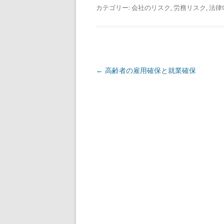
カテゴリー:
会社のリスク
,
労務リスク
,
法律
投
←
高齢者の雇用確保と就業確保
稿
ナ
ビ
ゲ
ー
シ
ョ
ン