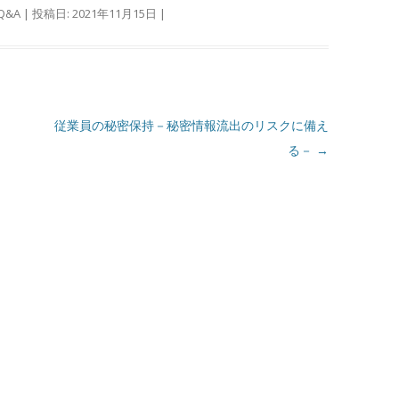
Q&A
| 投稿日:
2021年11月15日
|
従業員の秘密保持－秘密情報流出のリスクに備え
る－
→