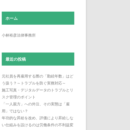
ホーム
小林裕彦法律事務所
最近の投稿
元社員を再雇用する際の「勤続年数」はど
う扱う？～トラブルを防ぐ実務対応～
施工写真・デジタルデータのトラブルとリ
スク管理のポイント
「一人親方」への外注、その実態は「雇
用」ではない？
年功的な昇給を改め、評価により昇給しな
い仕組みを設けるのは労働条件の不利益変