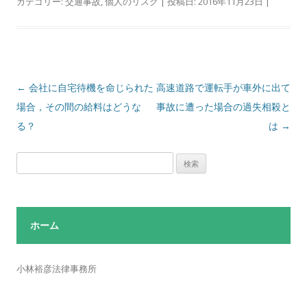
カテゴリー:
交通事故
,
個人のリスク
| 投稿日:
2016年11月23日
|
投
←
会社に自宅待機を命じられた
高速道路で運転手が車外に出て
稿
場合，その間の給料はどうな
事故に遭った場合の過失相殺と
ナ
る？
は
→
ビ
検
ゲ
索:
ー
シ
ョ
ホーム
ン
小林裕彦法律事務所