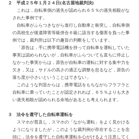
２ 平成２５年１月２４日(名古屋地裁判決)
これは，自転車側の過失が認められ６５％の過失相殺がな
された事例です。
自転車がふらつきながら進行し自動車と衝突し，自転車側
の高校生が後遺障害等級併合６級に該当する傷害を負った事
例では，裁判所は以下の趣旨の判断をしています。
「原告は，手に携帯電話機を持って自転車を運転していた
事実は認められないが，自転車がふらついても直ちに停止し
なかった事実からは，原告が自転車の運転に対する集中力を
欠き，又は，サドルの高さの適正な調整を怠るなど，原告の
落ち度が小さいということはできない」
このような判旨からは，携帯電話をもちながらフラフラと
自転車に乗っていたことが認定されれば，６５％よりも大き
い過失相殺が認められる余地があるとも考えられます。
３ 法令を遵守した自転車運転を
スマホが普及し，スマホの「ながら運転」をよく見かける
ようになりましたが，このような裁判例が存在することを念
頭に，法令を遵守した自転車運転を心がけるよう注意してく