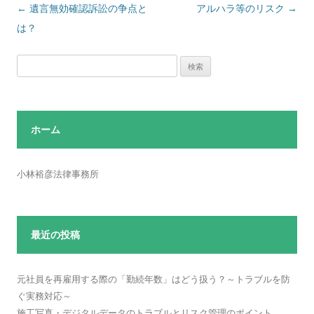
投
←
遺言無効確認訴訟の争点と
アルハラ等のリスク
→
稿
は？
ナ
検
ビ
索:
ゲ
ー
シ
ホーム
ョ
ン
小林裕彦法律事務所
最近の投稿
元社員を再雇用する際の「勤続年数」はどう扱う？～トラブルを防
ぐ実務対応～
施工写真・デジタルデータのトラブルとリスク管理のポイント