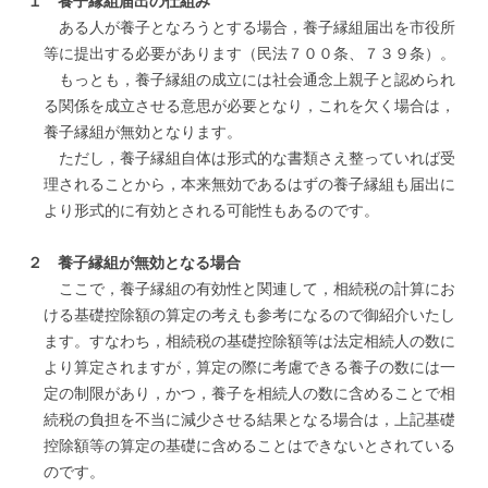
１ 養子縁組届出の仕組み
ある人が養子となろうとする場合，養子縁組届出を市役所
等に提出する必要があります（民法７００条、７３９条）。
もっとも，養子縁組の成立には社会通念上親子と認められ
る関係を成立させる意思が必要となり，これを欠く場合は，
養子縁組が無効となります。
ただし，養子縁組自体は形式的な書類さえ整っていれば受
理されることから，本来無効であるはずの養子縁組も届出に
より形式的に有効とされる可能性もあるのです。
２ 養子縁組が無効となる場合
ここで，養子縁組の有効性と関連して，相続税の計算にお
ける基礎控除額の算定の考えも参考になるので御紹介いたし
ます。すなわち，相続税の基礎控除額等は法定相続人の数に
より算定されますが，算定の際に考慮できる養子の数には一
定の制限があり，かつ，養子を相続人の数に含めることで相
続税の負担を不当に減少させる結果となる場合は，上記基礎
控除額等の算定の基礎に含めることはできないとされている
のです。