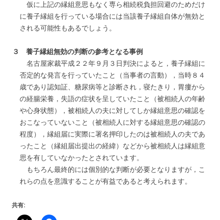
仮に上記の縁組意思もなく専ら相続税負担回避のためだけ
に養子縁組を行っている場合には当該養子縁組自体が無効と
される可能性もあるでしょう。
３ 養子縁組無効の判断の参考となる事例
名古屋家裁平成２２年９月３日判決によると，養子縁組に
否定的な発言を行っていたこと（当事者の言動），当時８４
歳であり認知証、糖尿病等と診断され，寝たきり，胃瘻から
の経腸栄養，失語の症状を呈していたこと（被相続人の年齢
や心身状態），被相続人の夫に対してしか縁組意思の確認を
おこなっていないこと（被相続人に対する縁組意思の確認の
程度），縁組届に実際に署名押印したのは被相続人の夫であ
ったこと（縁組届出提出の経緯）などから被相続人は縁組意
思を有していなかったとされています。
もちろん最終的には個別的な判断が必要となりますが，こ
れらの点を意識することが有益であると考えられます。
共有: