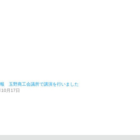
情報 玉野商工会議所で講演を行いました
年10月17日
類