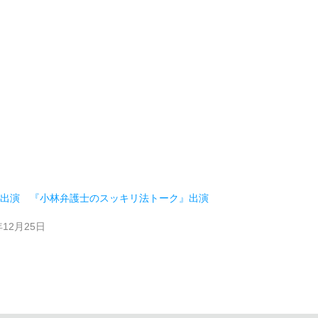
ビ出演 『小林弁護士のスッキリ法トーク』出演
年12月25日
類