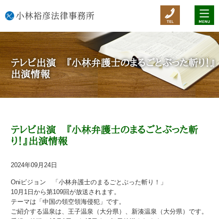
テレビ出演 『小林弁護士のまるごとぶった斬り！』
出演情報
テレビ出演 『小林弁護士のまるごとぶった斬
り！』出演情報
2024年09月24日
Oniビジョン 「小林弁護士のまるごとぶった斬り！」
10月1日から第109回が放送されます。
テーマは「中国の領空領海侵犯」です。
ご紹介する温泉は、王子温泉（大分県）、新湊温泉（大分県）です。