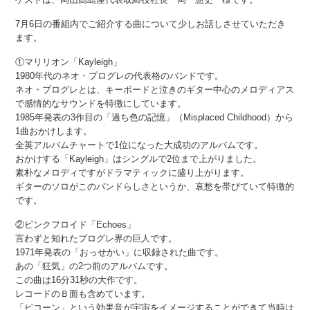
7月6日の番組内でご紹介する曲について少しお話しさせていただき
ます。
①マリリオン「Kayleigh」
1980年代のネオ・プログレの代表格のバンドです。
ネオ・プログレとは、キーボードと泣きのギター中心のメロディアス
で感情的なサウンドを特徴にしています。
1985年発表の3作目の「過ち色の記憶」（Misplaced Childhood）から
1曲おかけします。
全英アルバムチャートで1位になった大成功のアルバムです。
おかけする「Kayleigh」はシングルで2位まで上がりました。
素朴なメロディですがドラマティックに盛り上がります。
ギターのソロがこのバンドらしさというか、哀愁を帯びていて特徴的
です。
②ピンクフロイド「Echoes」
言わずと知れたプログレ界の巨人です。
1971年発表の「おっせかい」に収録された曲です。
あの「狂気」の2つ前のアルバムです。
この曲は16分31秒の大作です。
レコードのＢ面も含めています。
「ピコーン」という効果音が宇宙をイメージすることができて当時は