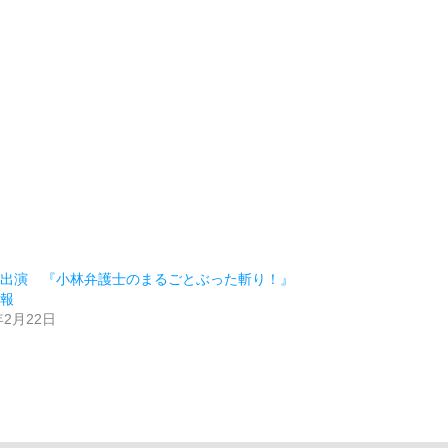
ビ出演 『小林弁護士のまるごとぶった斬り！』
情報
年2月22日
類