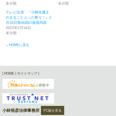
未分類
未分類
テレビ出演 『小林弁護士
のまるごとぶった斬り！』2
月16日第46回の放送内容
2022年2月16日
未分類
←HOMEに戻る
|
HOME
|
サイトマップ
|
小林裕彦法律事務所
PC版を見る