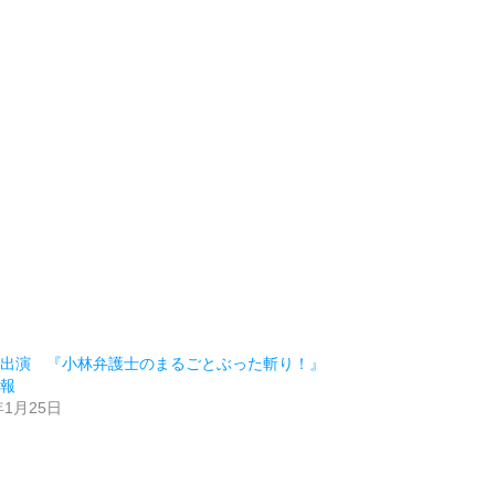
ビ出演 『小林弁護士のまるごとぶった斬り！』
情報
年1月25日
類