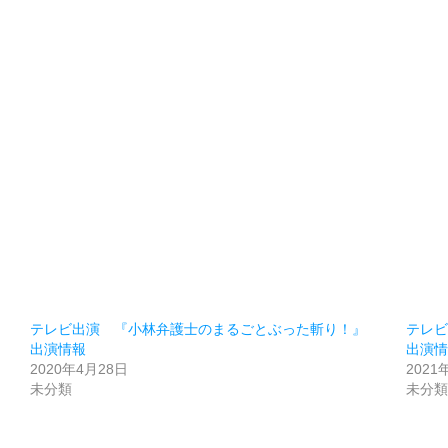
。
テレビ出演 『小林弁護士のまるごとぶった斬り！』
テレ
出演情報
出演
2020年4月28日
2021
未分類
未分