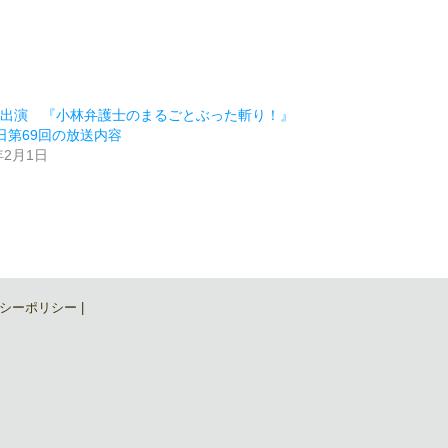
ビ出演 『小林弁護士のまるごとぶった斬り！』
日第69回の放送内容
年2月1日
類
シーポリシー
|