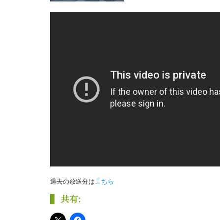
過去の放送分は
こちら
共有: