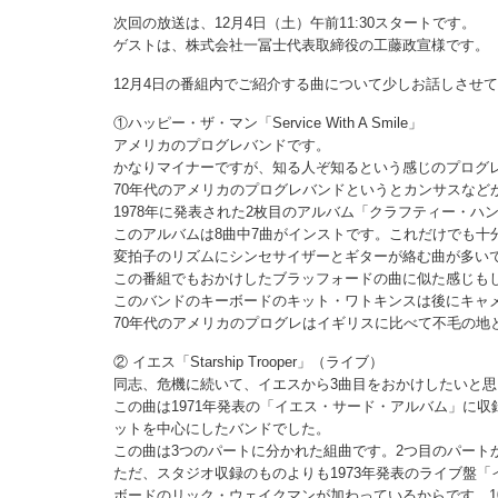
次回の放送は、12月4日（土）午前11:30スタートです。
ゲストは、株式会社一冨士代表取締役の工藤政宣様です。
12月4日の番組内でご紹介する曲について少しお話しさせ
①ハッピー・ザ・マン「Service With A Smile」
アメリカのプログレバンドです。
かなりマイナーですが、知る人ぞ知るという感じのプログ
70年代のアメリカのプログレバンドというとカンサスなど
1978年に発表された2枚目のアルバム「クラフティー・ハ
このアルバムは8曲中7曲がインストです。これだけでも十
変拍子のリズムにシンセサイザーとギターが絡む曲が多い
この番組でもおかけしたブラッフォードの曲に似た感じも
このバンドのキーボードのキット・ワトキンスは後にキャ
70年代のアメリカのプログレはイギリスに比べて不毛の
② イエス「Starship Trooper」（ライブ）
同志、危機に続いて、イエスから3曲目をおかけしたいと思
この曲は1971年発表の「イエス・サード・アルバム」に
ットを中心にしたバンドでした。
この曲は3つのパートに分かれた組曲です。2つ目のパート
ただ、スタジオ収録のものよりも1973年発表のライブ盤
ボードのリック・ウェイクマンが加わっているからです。1