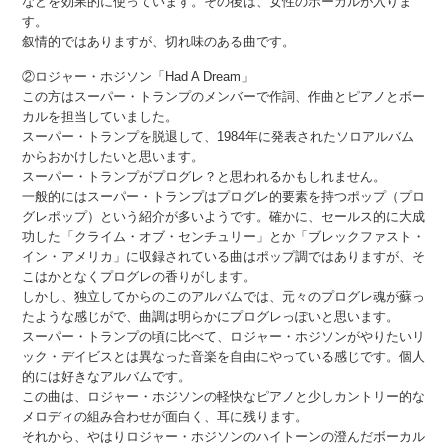
などを効果的に使っています。その後は、女性のボーカルが入りま
す。
叙情的ではありますが、切れ味のある曲です。
②ロジャー・ホジソン「Had A Dream」
この方はスーパー・トランプのメンバーで作詞、作曲とピアノとボー
カルを担当していました。
スーパー・トランプを脱退して、1984年に発表されたソロアルバム
からおかけしたいと思います。
スーパー・トランプがプログレ？と思われるかもしれません。
一般的にはスーパー・トランプはプログレ的要素を持つポップ（プロ
グレポップ）という紹介が多いようです。確かに、セールス的に大成
功した「クライム・オブ・センチュリー」とか「ブレックファスト・
イン・アメリカ」に収録されている曲はポップ調ではありますが、そ
こはかとなくプログレの香りがします。
しかし、独立してからのこのアルバムでは、元々のプログレ魂が蘇っ
たような感じがで、曲調は明らかにプログレっぽいと思います。
スーパー・トランプの頃に比べて、ロジャー・ホジソンがやりたいリ
ック・デイビスとは異なった音楽を自由にやっている感じです。個人
的には好きなアルバムです。
この曲は、ロジャー・ホジソンの軽快なピアノと少しカントリー的な
メロディの組み合わせが面白く、耳に残ります。
それから、やはりロジャー・ホジソンのハイトーンの澄んだボーカル