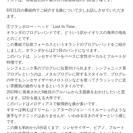
8月21日の番組内でご紹介する曲について少しお話しさせていただき
ます。
①フランボロー・ヘッド「Lost In Time」
オランダのプログレバンドです。どういう訳かイギリスの海岸の地名
とのことです。
この番組で以前フォーカスというオランドのプログレバンドをご紹介
しました。オランダからは2つ目のバンドになります。
このバンドは、シンセサイザーをベースに女性ボーカルとフルートが
特徴です。
シンフォニック系のプログレに位置付けられます。シンフォニック系
プログレというのは、メタルプログレに対するスタイルで、プログレ
の中でもシンセサイザーやメロトロンなどを使ってクラッシックに近
い雰囲気の曲作りをするというスタイルです。
2013年に発表された6枚目のアルバムから主題曲をおかけしたいと思
います。12分を超える大作です。
このバンドはメロディアスで叙情的な曲が多いです。
ギターは例えばドリーム・シアターのジョン・ペトルーシュのような
派手なテクニックはありませんが、いわゆる泣きのギターという感じ
です。
この曲も初めから5分近くまで、シンセサイザー、ピアノ、フルート