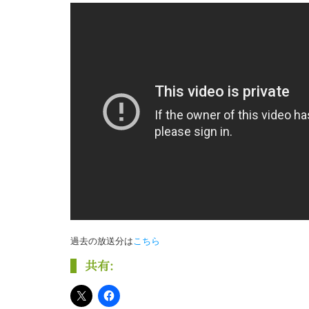
過去の放送分は
こちら
共有: