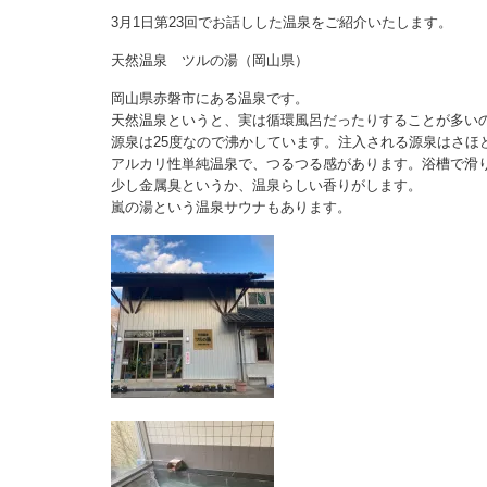
3月1日第23回でお話しした温泉をご紹介いたします。
天然温泉 ツルの湯（岡山県）
岡山県赤磐市にある温泉です。
天然温泉というと、実は循環風呂だったりすることが多い
源泉は25度なので沸かしています。注入される源泉はさほ
アルカリ性単純温泉で、つるつる感があります。浴槽で滑
少し金属臭というか、温泉らしい香りがします。
嵐の湯という温泉サウナもあります。