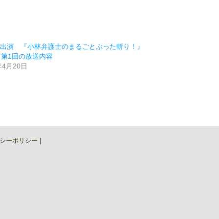
ビ出演 『小林弁護士のまるごとぶった斬り！』
日第1回の放送内容
年4月20日
類
シーポリシー
|