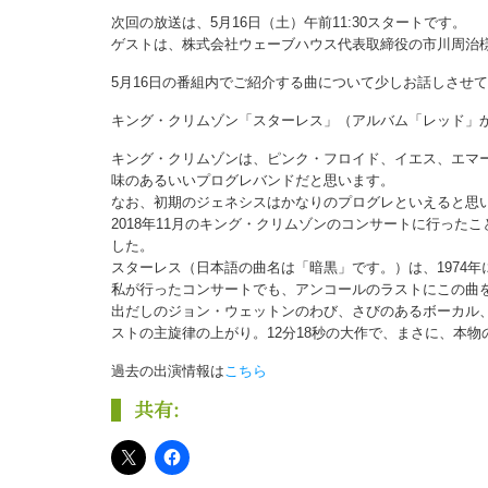
次回の放送は、5月16日（土）午前11:30スタートです。
ゲストは、株式会社ウェーブハウス代表取締役の市川周治
5月16日の番組内でご紹介する曲について少しお話しさせ
キング・クリムゾン「スターレス」（アルバム「レッド」
キング・クリムゾンは、ピンク・フロイド、イエス、エマ
味のあるいいプログレバンドだと思います。
なお、初期のジェネシスはかなりのプログレといえると思
2018年11月のキング・クリムゾンのコンサートに行っ
した。
スターレス（日本語の曲名は「暗黒」です。）は、1974
私が行ったコンサートでも、アンコールのラストにこの曲
出だしのジョン・ウェットンのわび、さびのあるボーカル
ストの主旋律の上がり。12分18秒の大作で、まさに、本物
過去の出演情報は
こちら
共有: