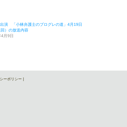
出演 「小林弁護士のプログレの道」4月19日
1回）の放送内容
年4月9日
類
シーポリシー
|