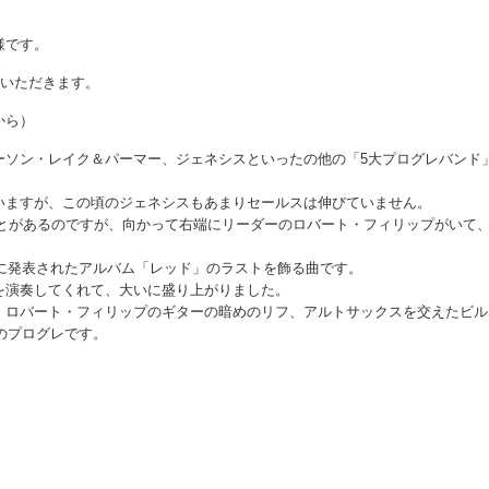
様です。
ていただきます。
から）
ーソン・レイク＆パーマー、ジェネシスといったの他の「5大プログレバンド
いますが、この頃のジェネシスもあまりセールスは伸びていません。
たことがあるのですが、向かって右端にリーダーのロバート・フィリップがいて
年に発表されたアルバム「レッド」のラストを飾る曲です。
を演奏してくれて、大いに盛り上がりました。
、ロバート・フィリップのギターの暗めのリフ、アルトサックスを交えたビル
のプログレです。